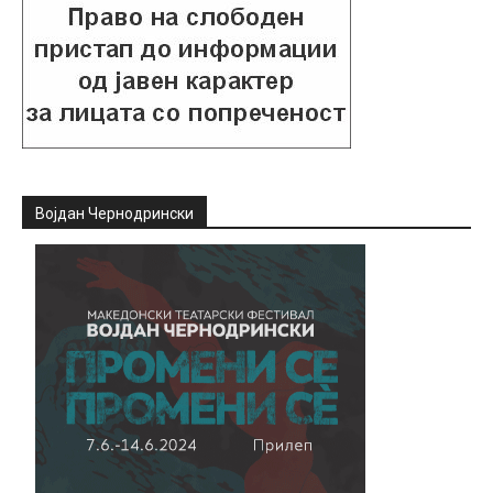
Војдан Чернодрински