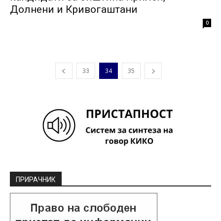
Долнени и Кривогаштани
0
33
34
35
ПРИРАЧНИК