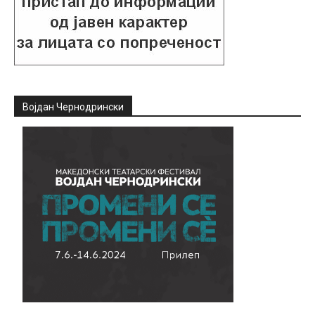
Војдан Чернодрински