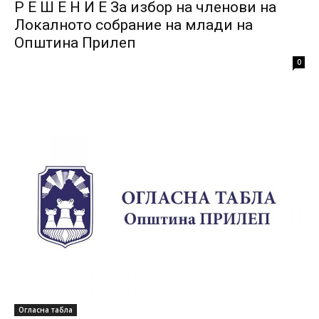
Р Е Ш Е Н И Е За избор на членови на
Локалното собрание на млади на
Општина Прилеп
0
Огласна табла